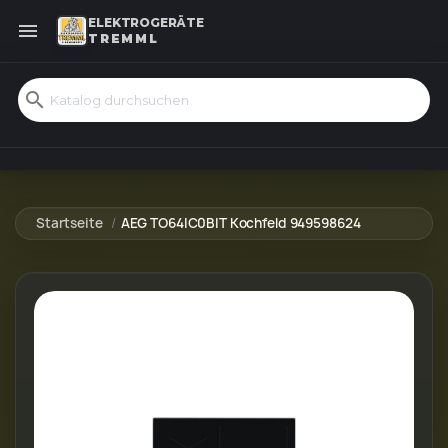
ELEKTROGERÄTE

TREMML
search
Startseite
AEG TO64IC0BIT Kochfeld 949598624