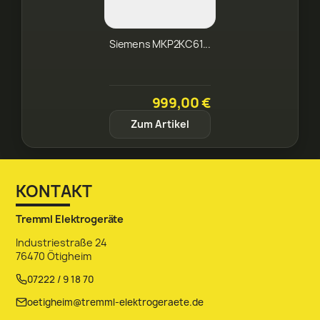
Siemens MKP2KC61...
999,00 €
Zum Artikel
KONTAKT
Tremml Elektrogeräte
Industriestraße 24
76470 Ötigheim
07222 / 9 18 70
oetigheim@tremml-elektrogeraete.de