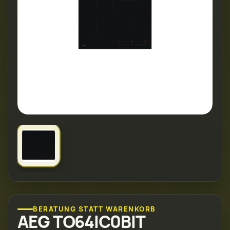
BERATUNG STATT WARENKORB
AEG TO64IC0BIT