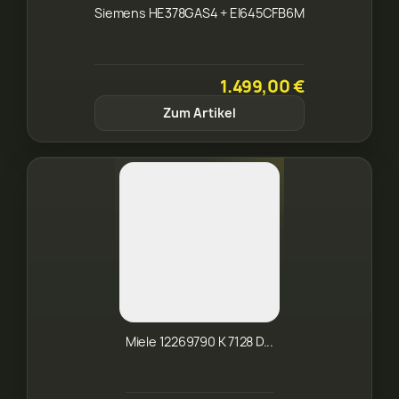
Siemens HE378GAS4 + EI645CFB6M
1.499,00 €
Zum Artikel
Miele 12269790 K 7128 D...