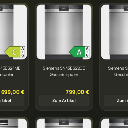
R43ES24ME
Siemens SN43ES22CE
Siemens 
rspüler
Geschirrspüler
Geschi
699,00 €
799,00 €
rtikel
Zum Artikel
Zum A