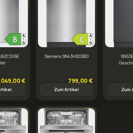
U6ZCS16E
Siemens SN43HS03BD
SN53
ler
Geschi
.049,00 €
799,00 €
rtikel
Zum Artikel
Zum A