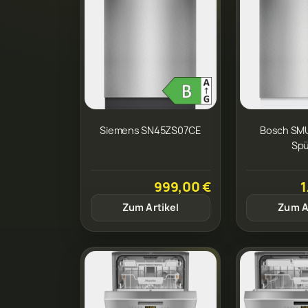
Siemens SN45ZS07CE
Bosch SM
Spü
999,00 €
1
Zum Artikel
Zum A