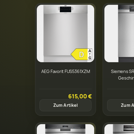
AEG Favorit FUS5361XZM
Siemens S
Geschir
615,00 €
Zum Artikel
Zum A