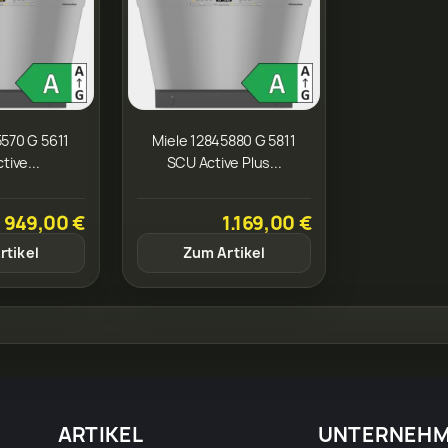
5570 G 5611
Miele 12845880 G 5811
tive...
SCU Active Plus...
949,00 €
1.169,00 €
rtikel
Zum Artikel
ARTIKEL
UNTERNEH