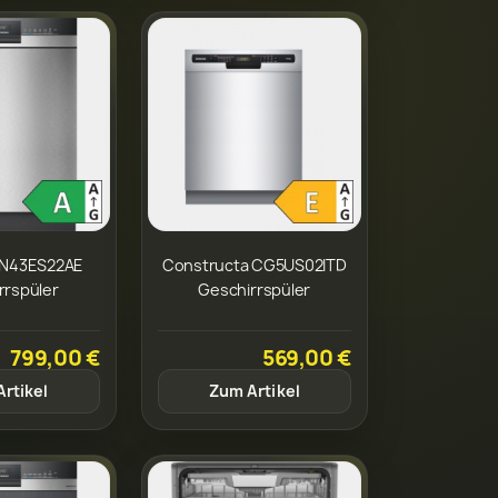
SN43ES22AE
Constructa CG5US02ITD
rrspüler
Geschirrspüler
799,00 €
569,00 €
rtikel
Zum Artikel