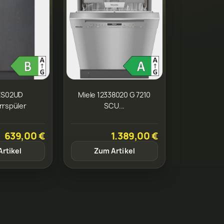
ES02UD
Miele 12338020 G 7210
rrspüler
SCU...
639,00 €
1.389,00 €
rtikel
Zum Artikel