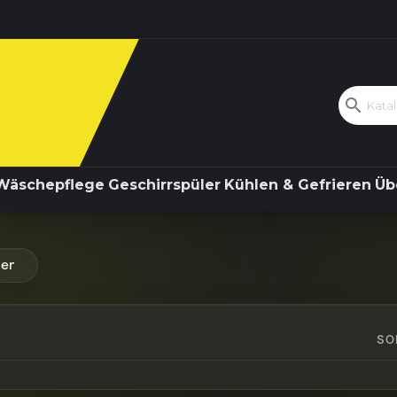
Kochen & Backen
Wäschepflege
search
Wäschepflege
Geschirrspüler
Kühlen & Gefrieren
Üb
er
SO