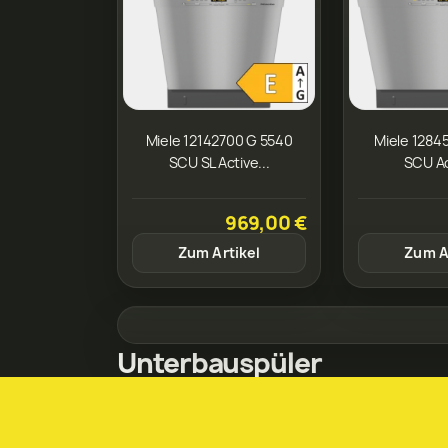
Miele 12142700 G 5540
Miele 1284
SCU SL Active...
SCU Ac
969,00 €
Zum Artikel
Zum A
Unterbauspüler