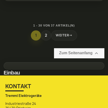

Zum Seitenanfang
Einbau
KONTAKT
Tremml Elektrogeräte
Industriestraße 24
76470 Ötigheim
07222 / 9 18 70
oetigheim@tremml-elektrogeraete.de
ARTIKEL