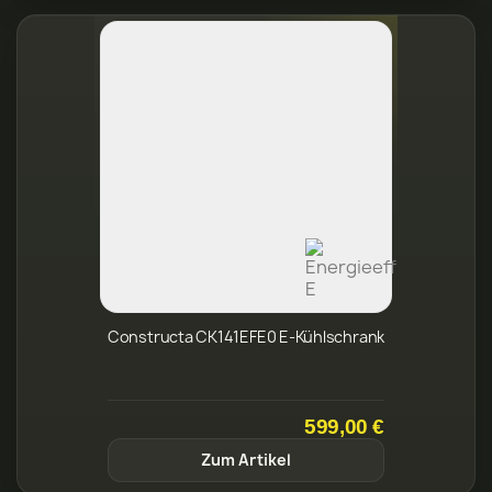
Constructa CK141EFE0 E-Kühlschrank
599,00 €
Zum Artikel
1 - 30 VON 37 ARTIKEL(N)
1
2
WEITER
→