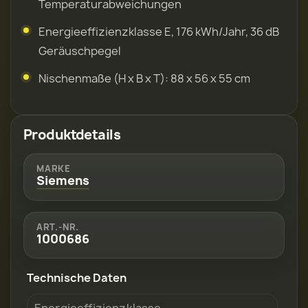
Temperaturabweichungen
Energieeffizienzklasse E, 176 kWh/Jahr, 36 dB
Geräuschpegel
Nischenmaße (H x B x T): 88 x 56 x 55 cm
Produktdetails
MARKE
Siemens
ART.-NR.
1000686
Technische Daten