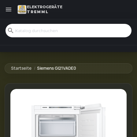
ELEKTROGERÄTE

TREMML
search
Startseite
Siemens GI21VADE0