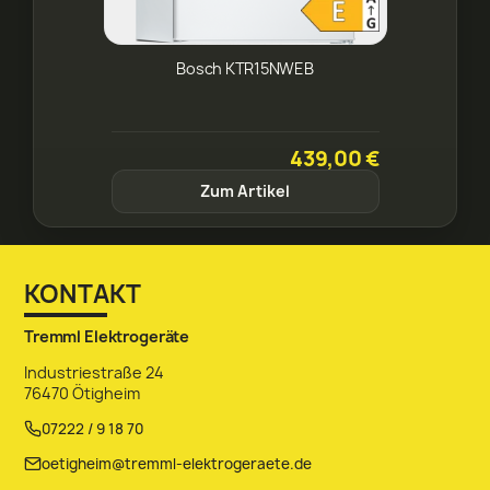
Bosch KTR15NWEB
439,00 €
Zum Artikel
KONTAKT
Tremml Elektrogeräte
Industriestraße 24
76470 Ötigheim
07222 / 9 18 70
oetigheim@tremml-elektrogeraete.de