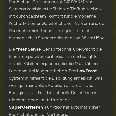
Der Einbau-Gefrierschrank GI21VADE0 von
Siemens kombiniert effiziente Tiefkühltechnik
mit durchdachtem Komfort für die moderne
Küche. Mit einer Gerätehöhe von 87,4 cm und der
Flachscharnier-Technik integriert er sich
harmonisch in Standardnischen von 88 cm Höhe.
Die
freshSense
-Sensortechnik überwacht die
Innentemperatur kontinuierlich und sorgt für
stabile Kühlbedingungen, die die Qualität Ihrer
Lebensmittel länger erhalten. Das
LowFrost
-
System minimiert die Eisbildung erheblich, was
weniger manuelles Abtauen erfordert und
Energie spart. Für das schnelle Durchfrieren
frischer Lebensmittel steht die
SuperGefrieren
-Funktion mit automatischer
Rückschaltung zur Verfügung.