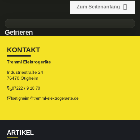

Zum Seitenanfang
Gefrieren
KONTAKT
Tremml Elektrogeräte
Industriestraße 24
76470 Ötigheim
07222 / 9 18 70
oetigheim@tremml-elektrogeraete.de
ARTIKEL