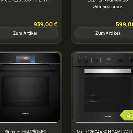
Gefrierschrank
939,00 €
599,0
Zum Artikel
Zum Artikel
Siemens HM778GMB1
Miele 12604450 H 2459 I ACT