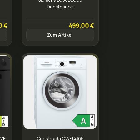
Dunsthaube
0 €
499,00 €
Zum Artikel
IVE
Constructa CWF14J05