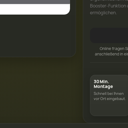
Booster-Funktion 
ermöglichen.
Online fragen S
anschließend in e
30 Min.
Montage
Schnell bei Ihnen
vor Ort eingebaut.