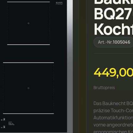
BQ27
Koch
Art.-Nr.
1005046
449,00
Bruttopreis
Das Bauknecht BQ
präzise Touch-Con
Automatikfunktion
vorne angeordnet
ergonomischen Ko