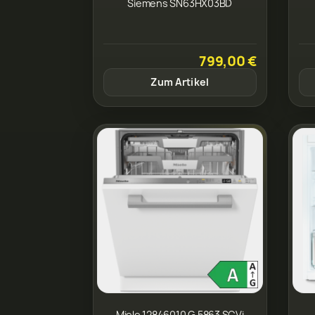
Siemens SN63HX03BD
799,00 €
Zum Artikel
Miele 12846010 G 5863 SCVi