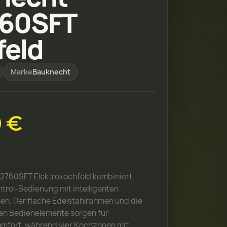
60SFT
feld
Marke
Bauknecht
 €
2760SFT Elektrokochfeld kombiniert
trol-Bedienung mit intelligenten
en. Der flache Edelstahlrahmen und die
en Bedienelemente sorgen für
mfort, während vier Kochzonen mit