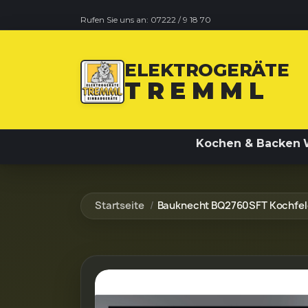
Rufen Sie uns an:
07222 / 9 18 70
ELEKTROGERÄTE
TREMML
Kochen & Backen
Startseite
Bauknecht BQ2760SFT Kochfel