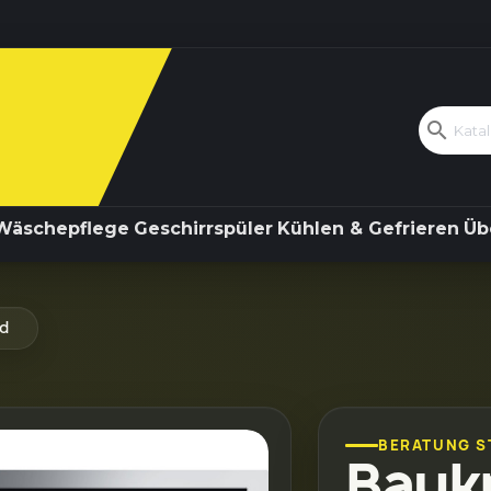
Kochen & Backen
Wäschepflege
search
Wäschepflege
Geschirrspüler
Kühlen & Gefrieren
Üb
d
BERATUNG S
Bauk