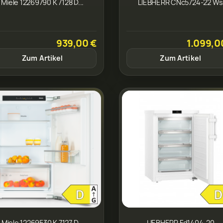
Miele 12269790 K 7128 D...
LIEBHERR CNc5724-22 W
939,00 €
1.099,0
Zum Artikel
Zum Artikel
Miele 12269530 K 7127 D...
LIEBHERR Fd1404-20