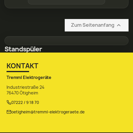
Zum Seitenanfang

Standspüler
KONTAKT
Tremml Elektrogeräte
Industriestraße 24
76470 Ötigheim
07222 / 9 18 70
oetigheim@tremml-elektrogeraete.de