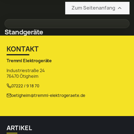
Zum Seitenanfang

Standgeräte
KONTAKT
Tremml Elektrogeräte
Industriestraße 24
76470 Ötigheim
07222 / 9 18 70
oetigheim@tremml-elektrogeraete.de
ARTIKEL