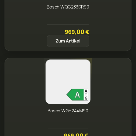
Bosch WQG233DR90
969,00 €
Zum Artikel
Bosch WGH244M90
949,00 €