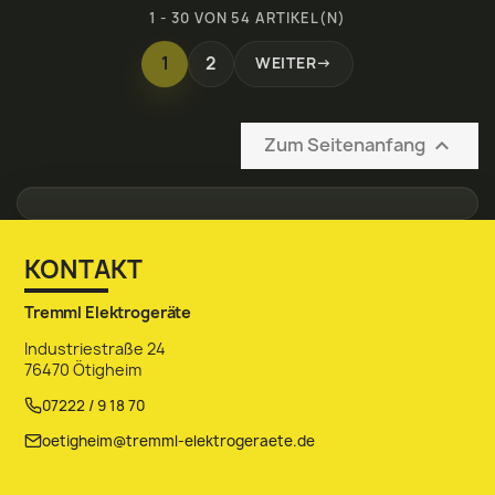
1 - 30 VON 54 ARTIKEL(N)
1
2
WEITER
→
Zum Seitenanfang

KONTAKT
Tremml Elektrogeräte
Industriestraße 24
76470 Ötigheim
07222 / 9 18 70
oetigheim@tremml-elektrogeraete.de