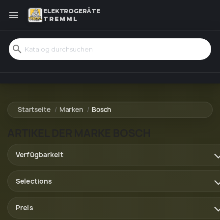
ELEKTROGERÄTE

TREMML
search
Startseite
Marken
Bosch
ARTIKEL DER MARKE BOSCH
Verfügbarkeit
Selections
Preis