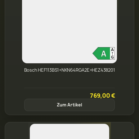
Bosch HEF113BS1+NKN64RGA2E+HEZ438201
769,00 €
Zum Artikel