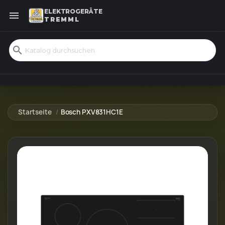
ELEKTROGERÄTE

TREMML
search
Startseite
Bosch PXV831HC1E