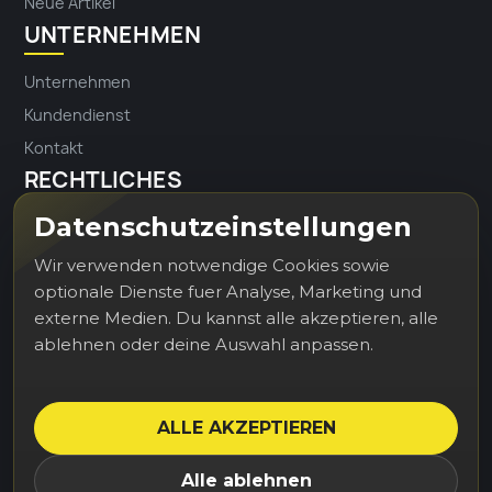
Neue Artikel
UNTERNEHMEN
Unternehmen
Kundendienst
Kontakt
RECHTLICHES
Datenschutzeinstellungen
Impressum
Datenschutz
Wir verwenden notwendige Cookies sowie
optionale Dienste fuer Analyse, Marketing und
externe Medien. Du kannst alle akzeptieren, alle
Erhalten Sie unsere Neuigkeiten und
ablehnen oder deine Auswahl anpassen.
Sonderangebote
ALLE AKZEPTIEREN
Sie können Ihr Einverständnis jederzeit widerrufen. Unsere
Alle ablehnen
Kontaktinformationen finden Sie u. a. in der Datenschutzerklärung.