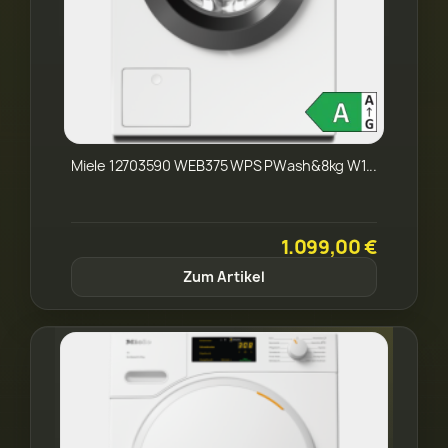
Miele 12703590 WEB375 WPS PWash&8kg W1...
1.099,00 €
Zum Artikel