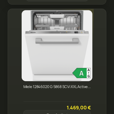
Miele 12846020 G 5868 SCVi XXL Active...
1.469,00 €