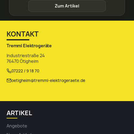
Zum Artikel
KONTAKT
Tremml Elektrogeräte
Industriestraße 24
76470 Ötigheim
07222 / 9 18 70
oetigheim@tremml-elektrogeraete.de
ARTIKEL
Angebote