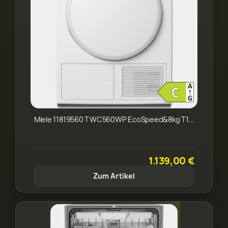
Miele 11819560 TWC560WP EcoSpeed&8kg T1...
1.139,00 €
Zum Artikel