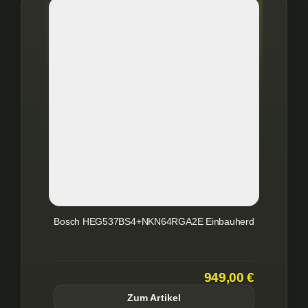
Bosch HEG537BS4+NKN64RGA2E Einbauherd
949,00 €
Zum Artikel