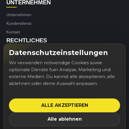
UNTERNEHMEN
Unternehmen
Kundendienst
Kontakt
RECHTLICHES
Datenschutzeinstellungen
Impressum
Datenschutz
Wir verwenden notwendige Cookies sowie
optionale Dienste fuer Analyse, Marketing und
externe Medien. Du kannst alle akzeptieren, alle
ablehnen oder deine Auswahl anpassen.
Erhalten Sie unsere Neuigkeiten und
Sonderangebote
ALLE AKZEPTIEREN
Sie können Ihr Einverständnis jederzeit widerrufen. Unsere
Alle ablehnen
Kontaktinformationen finden Sie u. a. in der Datenschutzerklärung.