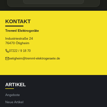
KONTAKT
Tremml Elektrogeräte
Industriestraße 24
76470 Ötigheim
07222 / 9 18 70
oetigheim@tremml-elektrogeraete.de
ARTIKEL
Angebote
Neue Artikel