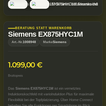
BERATUNG STATT WARENKORB
Siemens EX875HYC1M
Art.-Nr.
1008948
Marke
Siemens
1.099,00 €
Bruttopreis
Das
Siemens EX875HYC1M
ist ein vernetztes
Induktionskochfeld mit
varioInduktion Plus
für maximale
Flexibilität bei der Topfplatzierung. Über
Home Connect
behalten Sie alle Funktionen per Smartphone im Blick,