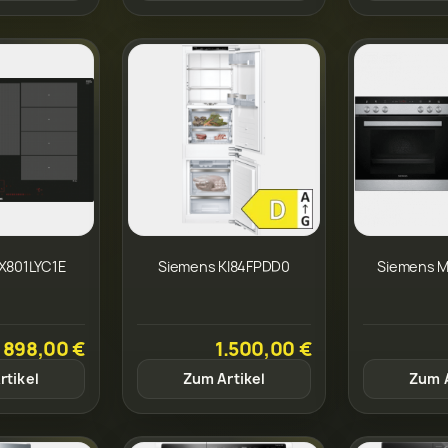
X801LYC1E
Siemens KI84FPDD0
Siemens M
898,00 €
1.500,00 €
rtikel
Zum Artikel
Zum A