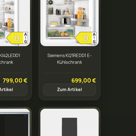
KI42LEDD1
Siemens KI21REDD1 E-
chrank
Kühlschrank
799,00 €
699,00 €
rtikel
Zum Artikel