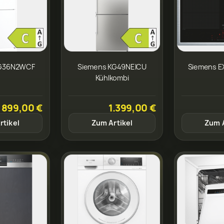
KG36N2WCF
Siemens KG49NEICU
Siemens 
Kühlkombi
899,00 €
1.399,00 €
rtikel
Zum Artikel
Zum A