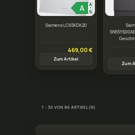
Siemens LC65KDK20
Sie
SN55YS00A
Geschir
469,00 €
Zum Artikel
Zum A
1 - 30 VON 86 ARTIKEL(N)