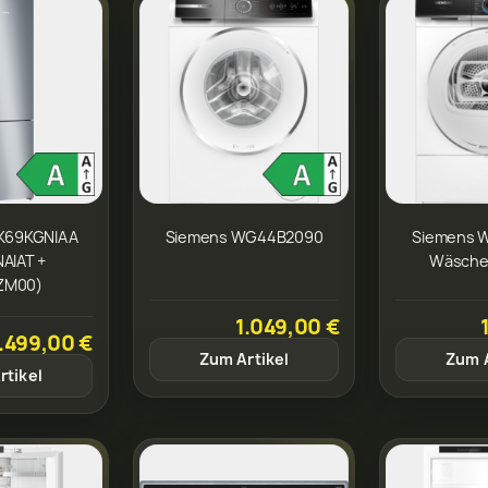
K69KGNIAA
Siemens WG44B2090
Siemens 
AIAT +
Wäsche
ZM00)
1.049,00 €
.499,00 €
Zum Artikel
Zum A
rtikel