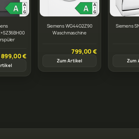
mens
Siemens WG44G2Z90
Siemens 
E+SZ36BH00
Waschmaschine
rspüler
799,00 €
899,00 €
Zum Artikel
Zum A
rtikel