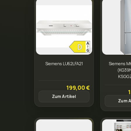
Siemens LU62LFA21
Siemens M
(KG39N
KSGG
199,00 €
1
Zum Artikel
Zum A