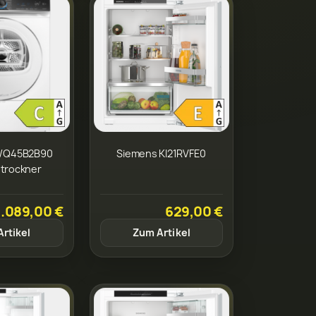
WQ45B2B90
Siemens KI21RVFE0
trockner
1.089,00 €
629,00 €
rtikel
Zum Artikel