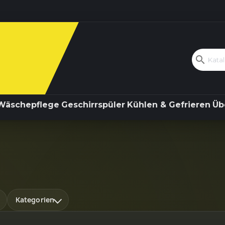
Kochen & Backen
Wäschepflege
search
Wäschepflege
Geschirrspüler
Kühlen & Gefrieren
Üb
Kategorien