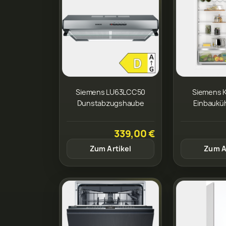
Siemens LU63LCC50
Siemens 
Dunstabzugshaube
Einbaukü
339,00 €
Zum Artikel
Zum A