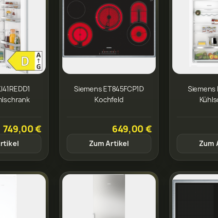
KI41REDD1
Siemens ET845FCP1D
Siemens 
hlschrank
Kochfeld
Kühls
749,00 €
649,00 €
rtikel
Zum Artikel
Zum A