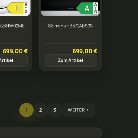
SN23HW02ME
Siemens HB372ABS0S
699,00 €
699,00 €
rtikel
Zum Artikel
1
2
3
WEITER
→