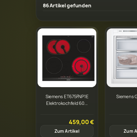
86 Artikel gefunden
Siemens ET675FNP1E
Siemens 
Elektrokochfeld 60...
459,00 €
Zum Artikel
Zum A