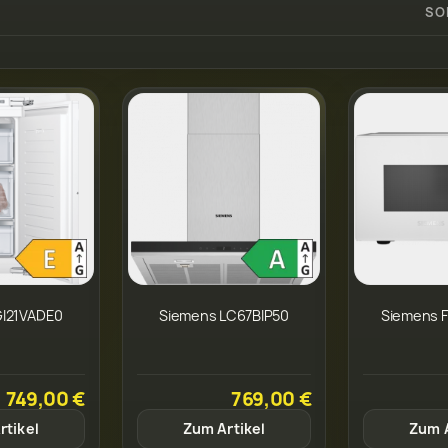
SO
GI21VADE0
Siemens LC67BIP50
Siemens 
749,00 €
769,00 €
rtikel
Zum Artikel
Zum A