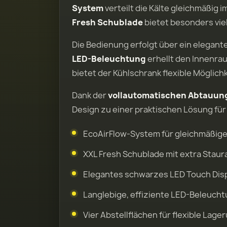
System
verteilt die Kälte gleichmäßig
Fresh Schublade
bietet besonders viel
Die Bedienung erfolgt über ein elegant
LED-Beleuchtung
erhellt den Innenrau
bietet der Kühlschrank flexible Mögli
Dank der
vollautomatischen Abtauun
Design zu einer praktischen Lösung für
EcoAirFlow-System für gleichmäßige 
XXL Fresh Schublade mit extra Stau
Elegantes schwarzes LED Touch Disp
Langlebige, effiziente LED-Beleucht
Vier Abstellflächen für flexible Lage