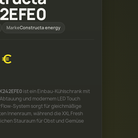
2EFE0
Marke
Constructa energy
 €
CK242EFE0
ist ein Einbau-Kühlschrank mit
r Abtauung und modernem LED Touch
irFlow-System sorgt für gleichmäßige
en Innenraum, während die XXL Fresh
lichen Stauraum für Obst und Gemüse