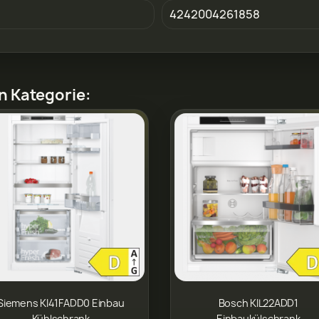
4242004261858
en Kategorie:
Siemens KI41FADD0 Einbau
Bosch KIL22ADD1
Kühlschrank
Einbaukülschrank