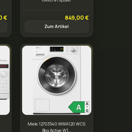
0 €
849,00 €
Zum Artikel
Miele 12703540 WWA120 WCS
8kg Active W1...