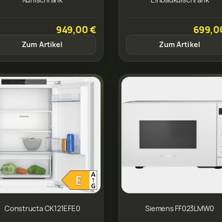
949,00 €
699,0
Zum Artikel
Zum Artikel
Constructa CK121EFE0
Siemens FF023LMW0