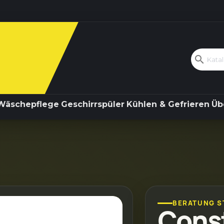
Kochen & Backen
Wäschepflege
search
Wäschepflege
Geschirrspüler
Kühlen & Gefrieren
Üb
BERATUNG S
Cons