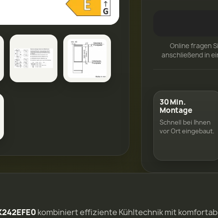
Online fragen S
anschließend in e
30 Min.
Montage
Schnell bei Ihnen
vor Ort eingebaut.
K242EFE0
kombiniert effiziente Kühltechnik mit komforta