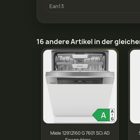
Ean13
16 andere Artikel in der gleich
Miele 12912160 G 7601 SCi AD
EnergyHero...