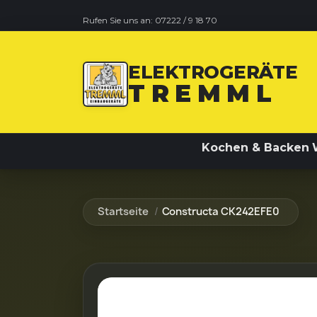
Rufen Sie uns an:
07222 / 9 18 70
ELEKTROGERÄTE
TREMML
Kochen & Backen
Startseite
Constructa CK242EFE0