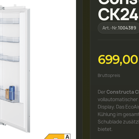
CK24
Art.-Nr.
1004389
699,00
Bruttopreis
Der
Constructa 
vollautomatische
Display. Das EcoA
Kühlung im gesamt
Schublade zusätz
bietet.