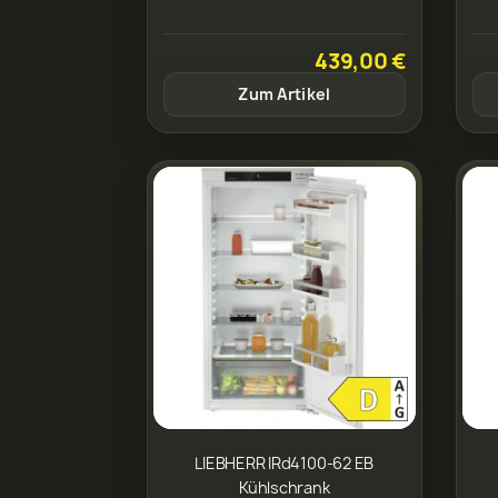
439,00 €
Zum Artikel
LIEBHERR IRd4100-62 EB
Kühlschrank