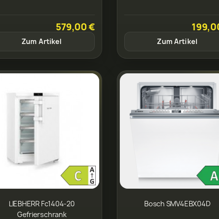
579,00 €
199,0
Zum Artikel
Zum Artikel
LIEBHERR Fc1404-20
Bosch SMV4EBX04D
Gefrierschrank