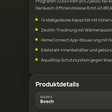
Programm (0,645 kWh pro Zyklus) bei ei
Geräusch-Effizienzklasse B mit 40 dB(A
14 Maßgedecke Kapazität mit höhen
Zeolith-Trocknung mit Wärmetausche
HomeConnect App-Steuerung mit Fe
Edelstahl-Innenbehälter und gebürs
AquaStop Schutzsystem gegen Wa
Produktdetails
MARKE
Bosch