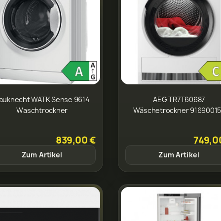
auknecht WATK Sense 9614
AEG TR7T60687
Waschtrockner
Wäschetrockner 9169001
839,00 €
749,0
Zum Artikel
Zum Artikel