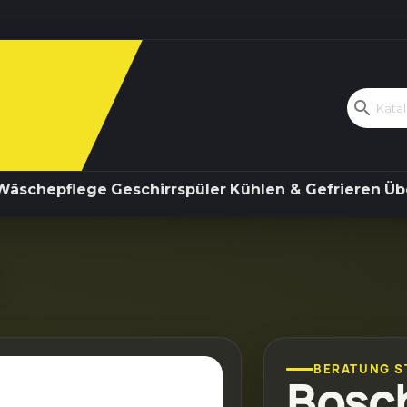
Kochen & Backen
Wäschepflege
search
Wäschepflege
Geschirrspüler
Kühlen & Gefrieren
Üb
BERATUNG S
Bosc