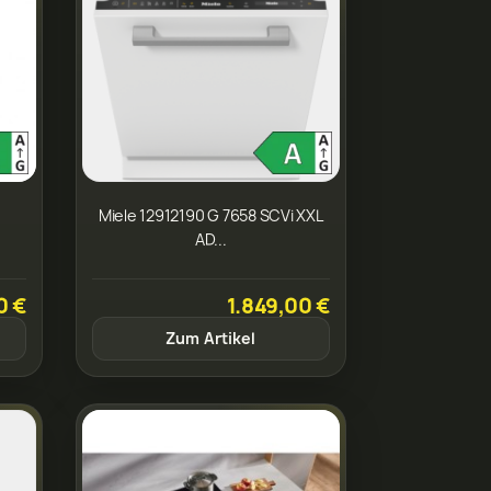
Miele 12912190 G 7658 SCVi XXL
AD...
0 €
1.849,00 €
Zum Artikel