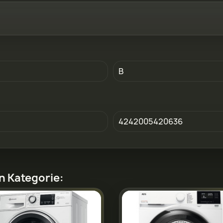
B
4242005420636
en Kategorie: