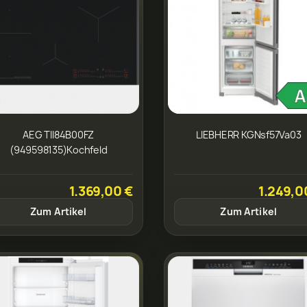
AEG TII84B00FZ
LIEBHERR KGNsf57Va03
(949598135)Kochfeld
1.369,00 €
1.249,0
Zum Artikel
Zum Artikel