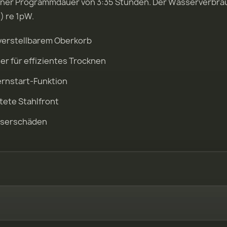
ner Programmdauer von 3:35 Stunden. Der Wasserverbrauch 
) re 1pW.
verstellbarem Oberkorb
r für effizientes Trocknen
rnstart-Funktion
tete Stahlfront
sserschäden