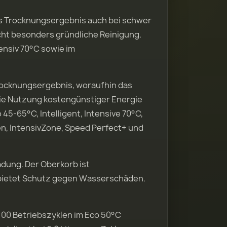
es Trocknungsergebnis auch bei schwer
ht besonders gründliche Reinigung.
ensiv 70°C sowie im
ocknungsergebnis, woraufhin das
ie Nutzung kostengünstiger Energie
5-65°C, Intelligent, Intensive 70°C,
en, IntensivZone, Speed Perfect+ und
adung. Der Oberkorb ist
m bietet Schutz gegen Wasserschäden.
 100 Betriebszyklen im Eco 50°C