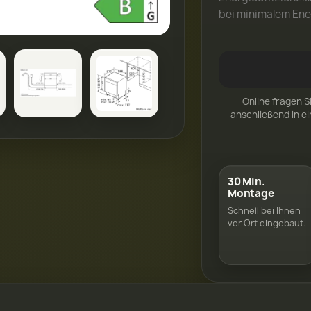
bei minimalem Ene
Online fragen S
anschließend in e
30 Min.
Montage
Schnell bei Ihnen
vor Ort eingebaut.