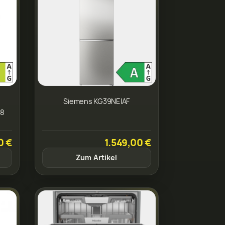
Siemens KG39NEIAF
58
0 €
1.549,00 €
Zum Artikel