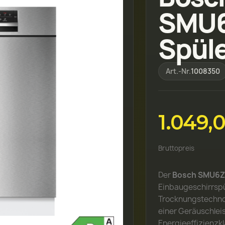
SMU
Spül
Art.-Nr.
1008350
1.049,
Bruttopreis
Der
Bosch SMU6Z
Einbaugeschirrspü
Trocknungstechno
einer Geräuschlei
Energieeffizienzkl