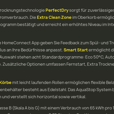
-Trocknungstechnologie
PerfectDry
sorgt für zuverlässig
tromverbrauch. Die
Extra Clean Zone
im Oberkorb ermöglic
rogramm bestätigt und erreicht ein erhöhtes Niveau im Int
e HomeConnect App geben Sie Feedback zum Spül- und Tr
us an Ihre Bedürfnisse anpasst.
Smart Start
ermöglicht d
Auswahl stehen acht Standardprogramme: Eco 50°C, Auto 4
te. Zusätzliche Optionen umfassen Fernstart, Extra Trockn
 Körbe
mit leicht laufenden Rollen ermöglichen flexible Bel
nnenbehälter besteht aus Edelstahl. Das AquaStop Syste
 und verstellt sich horizontal sowie vertikal.
sse B (Skala A bis G) mit einem Verbrauch von 65 kWh pro