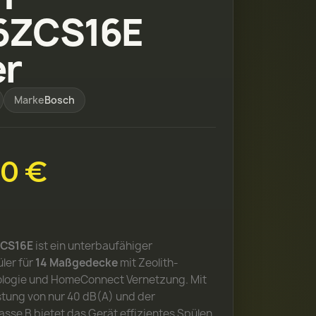
6ZCS16E
er
Marke
Bosch
00 €
CS16E
ist ein unterbaufähiger
ler für
14 Maßgedecke
mit Zeolith-
logie und HomeConnect Vernetzung. Mit
stung von nur 40 dB(A) und der
asse B bietet das Gerät effizientes Spülen