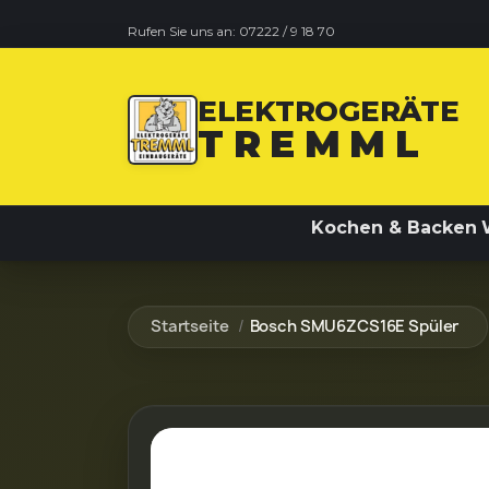
Rufen Sie uns an:
07222 / 9 18 70
ELEKTROGERÄTE
TREMML
Kochen & Backen
Startseite
Bosch SMU6ZCS16E Spüler