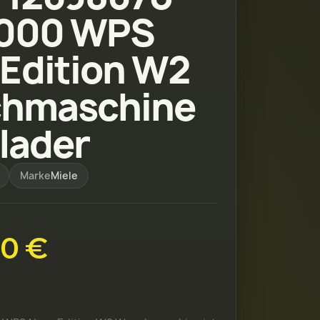
000 WPS
Edition W2
hmaschine
lader
Marke
Miele
00 €