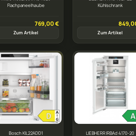
Flachpaneelhaube
Kühlschrank
769,00 €
849,0
Zum Artikel
Zum Artikel
Bosch KIL22ADD1
LIEBHERR IRBAd 4170-20