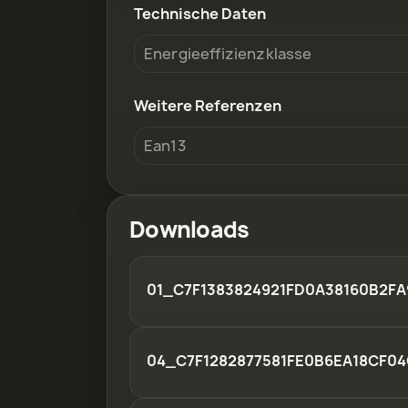
Technische Daten
Energieeffizienzklasse
Weitere Referenzen
Ean13
Downloads
01_C7F1383824921FD0A38160B2FA
04_C7F1282877581FE0B6EA18CF04