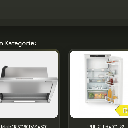
en Kategorie:
Miele 11862180 DAS 4620
LIEBHERR IRd 4021-22