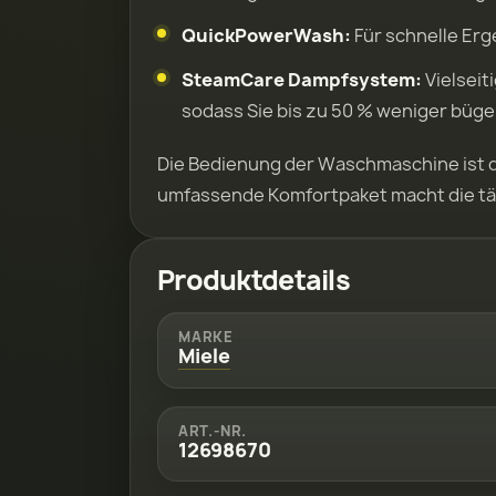
QuickPowerWash:
Für schnelle Erg
SteamCare Dampfsystem:
Vielseit
sodass Sie bis zu 50 % weniger büg
Die Bedienung der Waschmaschine ist du
umfassende Komfortpaket macht die tägl
Produktdetails
MARKE
Miele
ART.-NR.
12698670