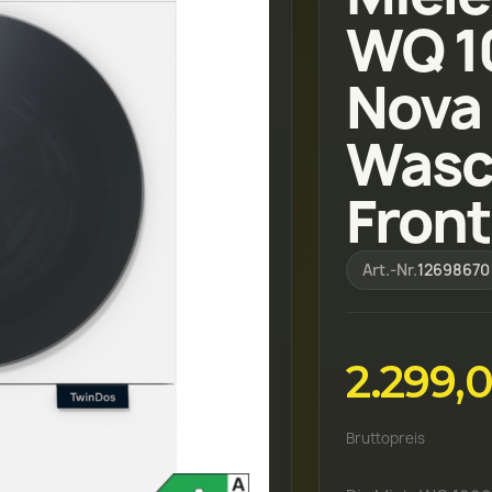
WQ 1
Nova 
Wasc
Front
Art.-Nr.
12698670
2.299,
Bruttopreis