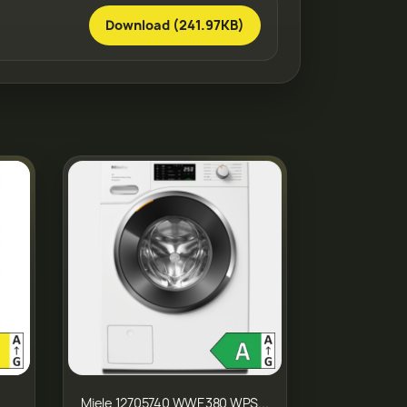
Download (241.97KB)
Miele 12705740 WWE380 WPS...