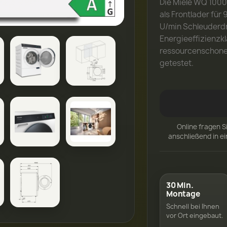
Die Miele WQ 100
als Frontlader für
U/min Schleuderdr
Energieeffizienzkl
ressourcenschone
getestet.
Online fragen S
anschließend in e
30 Min.
Montage
Schnell bei Ihnen
vor Ort eingebaut.