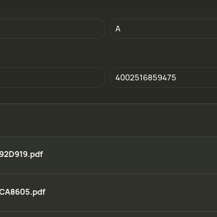
A
4002516859475
92D919.pdf
CA8605.pdf