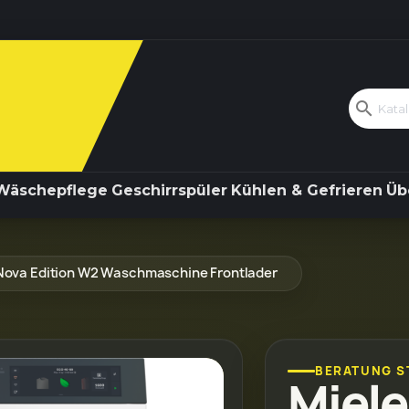
Kochen & Backen
Wäschepflege
search
Wäschepflege
Geschirrspüler
Kühlen & Gefrieren
Üb
ova Edition W2 Waschmaschine Frontlader
BERATUNG S
Miel