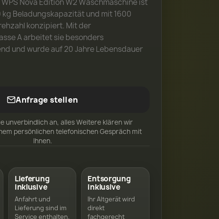
0 WPS Nova Edition W2 Waschmaschine ist
 9 kg Beladungskapazität und mit 1600
ehzahl konzipiert. Mit der
asse A arbeitet sie besonders
nd und wurde auf 20 Jahre Lebensdauer
Anfrage stellen
ie unverbindlich an, alles Weitere klären wir
inem persönlichen telefonischen Gespräch mit
Ihnen.
Lieferung
Entsorgung
inklusive
inklusive
Anfahrt und
Ihr Altgerät wird
Lieferung sind im
direkt
Service enthalten.
fachgerecht