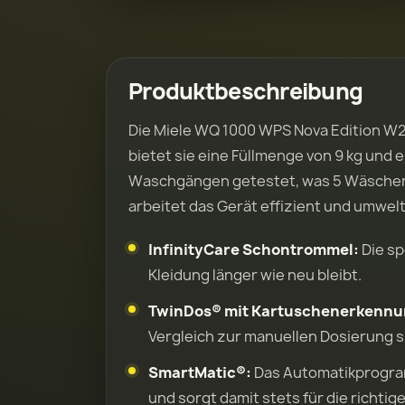
Produktbeschreibung
Die Miele WQ 1000 WPS Nova Edition W2
bietet sie eine Füllmenge von 9 kg und
Waschgängen getestet, was 5 Wäschen p
arbeitet das Gerät effizient und umwe
InfinityCare Schontrommel:
Die sp
Kleidung länger wie neu bleibt.
TwinDos® mit Kartuschenerkennu
Vergleich zur manuellen Dosierung s
SmartMatic®:
Das Automatikprogram
und sorgt damit stets für die richtige