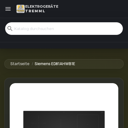
ELEKTROGERÄTE

TREMML
search
Startseite
Siemens ED81AHWB1E