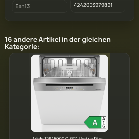
4242003979891
Ean13
16 andere Artikel in der gleichen
Kategorie:
Miele 12845900 G 5811 I Active Plus...