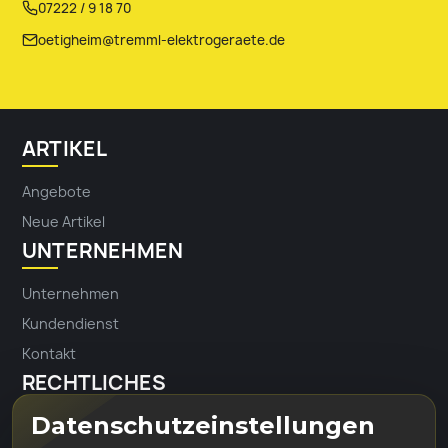
07222 / 9 18 70
oetigheim@tremml-elektrogeraete.de
ARTIKEL
Angebote
Neue Artikel
UNTERNEHMEN
Unternehmen
Kundendienst
Kontakt
RECHTLICHES
Datenschutzeinstellungen
Impressum