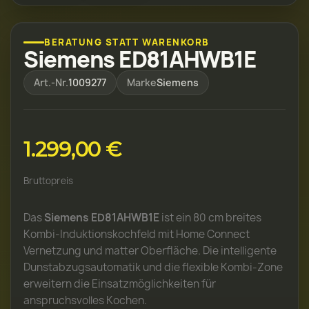
BERATUNG STATT WARENKORB
Siemens ED81AHWB1E
Art.-Nr.
1009277
Marke
Siemens
1.299,00 €
Bruttopreis
Das
Siemens ED81AHWB1E
ist ein 80 cm breites
Kombi-Induktionskochfeld mit Home Connect
Vernetzung und matter Oberfläche. Die intelligente
Dunstabzugsautomatik und die flexible Kombi-Zone
erweitern die Einsatzmöglichkeiten für
anspruchsvolles Kochen.