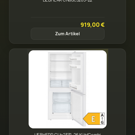
919,00 €
Zum Artikel
LIEBHERR CUe2331-26 KühlCombi