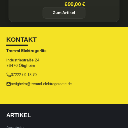
699,00 €
Zum Artikel
KONTAKT
Tremml Elektrogeräte
Industriestraße 24
76470 Ötigheim
07222 / 9 18 70
oetigheim@tremml-elektrogeraete.de
ARTIKEL
Angebote