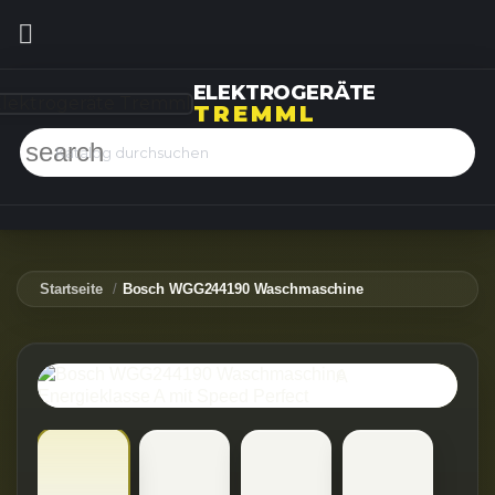

ELEKTROGERÄTE
TREMML
search
Startseite
Bosch WGG244190 Waschmaschine