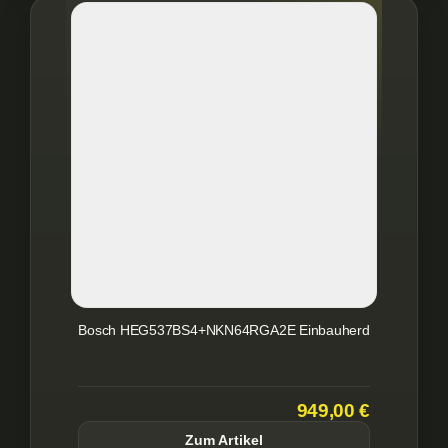
Bosch HEG537BS4+NKN64RGA2E Einbauherd
949,00 €
Zum Artikel