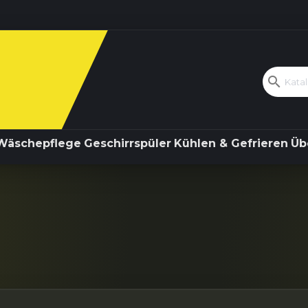
Kochen & Backen
Wäschepflege
search
Wäschepflege
Geschirrspüler
Kühlen & Gefrieren
Üb