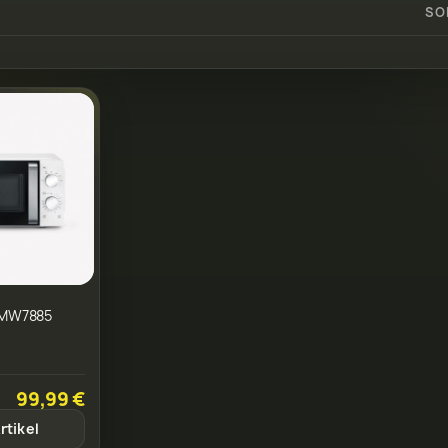
SO
 MW7885
99,99 €
rtikel