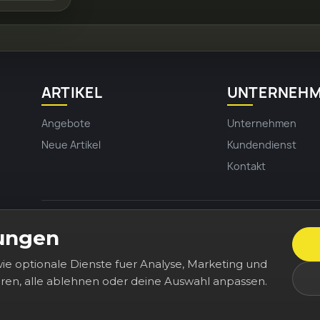
ARTIKEL
UNTERNEH
Angebote
Unternehmen
Neue Artikel
Kundendienst
Kontakt
Erhalten Sie unsere Neuigkeiten und
lungen
e optionale Dienste fuer Analyse, Marketing und
eren, alle ablehnen oder deine Auswahl anpassen.
Sie können Ihr Einverständnis jederzeit widerrufen. Unsere Kontakti
Datenschutzerklärung.