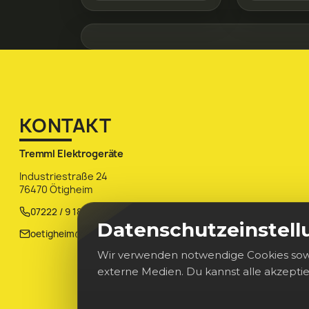
KONTAKT
Tremml Elektrogeräte
Industriestraße 24
76470 Ötigheim
07222 / 9 18 70
Datenschutzeinstel
oetigheim@tremml-elektrogeraete.de
Wir verwenden notwendige Cookies sowi
externe Medien. Du kannst alle akzepti