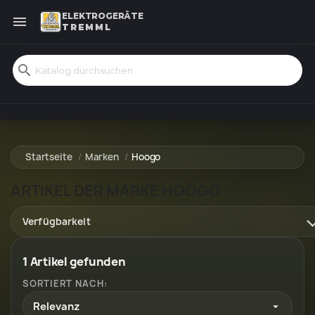
ELEKTROGERÄTE

TREMML
search
Startseite
Marken
Hoogo
ARTIKEL DER MARKE HOOGO
Verfügbarkeit
1 Artikel gefunden
SORTIERT NACH:
Relevanz
