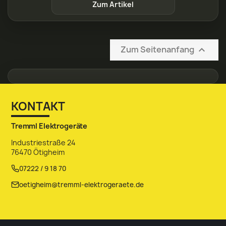
Zum Artikel
Zum Seitenanfang

KONTAKT
Tremml Elektrogeräte
Industriestraße 24
76470 Ötigheim
07222 / 9 18 70
oetigheim@tremml-elektrogeraete.de