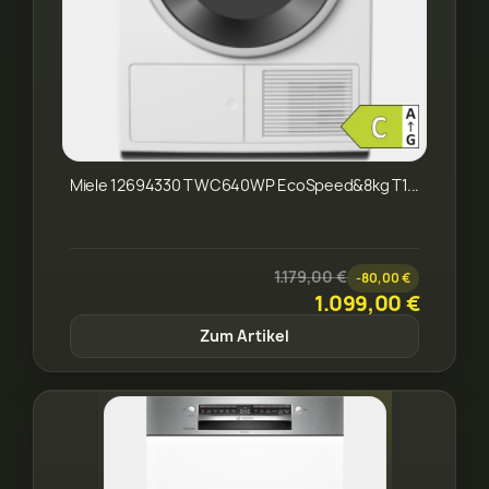
Miele 12694330 TWC640WP EcoSpeed&8kg T1...
1.179,00 €
-80,00 €
1.099,00 €
Zum Artikel