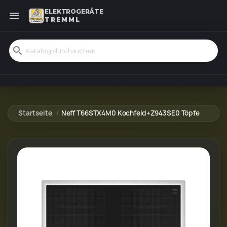
ELEKTROGERÄTE

TREMML
search
Startseite
Neff T66STX4M0 Kochfeld+Z943SE0 Töpfe