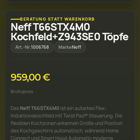
BERATUNG STATT WARENKORB
Neff T66STX4M0
Kochfeld+Z943SE0 Töpfe
Art.-Nr.
1006768
Marke
Neff
959,00 €
Bruttopreis
Das
Neff T66STX4M0
ist ein autarkes Flex-
Induktionskochfeld mit Twist Pad® Steuerung. Die
flexiblen Kochzonen erkennen Größe und Position
des Kochgeschirrs automatisch, während Home
Connect und Smart Hood Automatic moderne